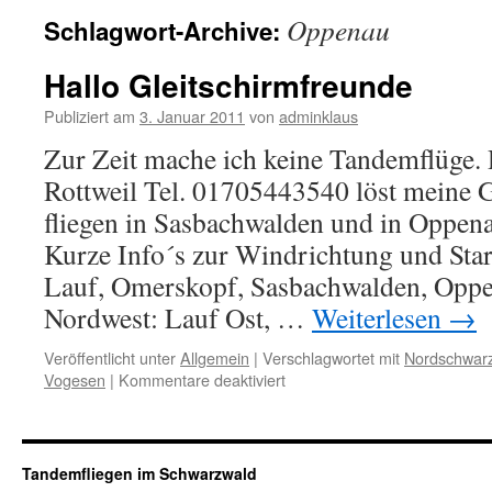
Oppenau
Schlagwort-Archive:
Hallo Gleitschirmfreunde
Publiziert am
3. Januar 2011
von
adminklaus
Zur Zeit mache ich keine Tandemflüge. 
Rottweil Tel. 01705443540 löst meine G
fliegen in Sasbachwalden und in Oppena
Kurze Info´s zur Windrichtung und Star
Lauf, Omerskopf, Sasbachwalden, Oppe
Nordwest: Lauf Ost, …
Weiterlesen
→
Veröffentlicht unter
Allgemein
|
Verschlagwortet mit
Nordschwar
für
Vogesen
|
Kommentare deaktiviert
Hallo
Gleitschirmfreunde
Tandemfliegen im Schwarzwald